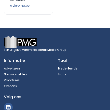
Services
eld@pmg.be
Footer
Een uitgave van
Professional Media Group
Informatie
Taal
Adverteren
Nederlands
Nieuws melden
Frans
Vacatures
Over ons
Volg ons