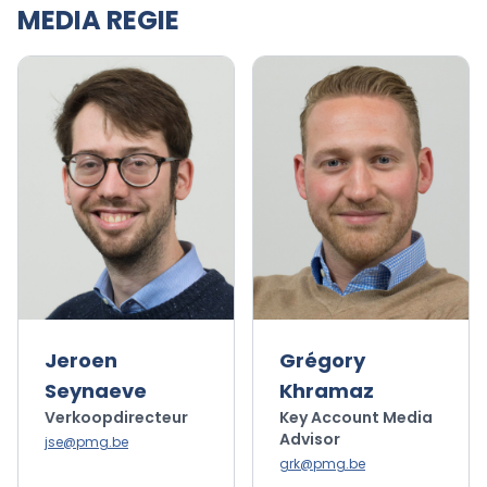
MEDIA REGIE
Jeroen
Grégory
Seynaeve
Khramaz
Verkoopdirecteur
Key Account Media
Advisor
jse@pmg.be
grk@pmg.be