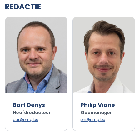
REDACTIE
Bart Denys
Philip Viane
Hoofdredacteur
Bladmanager
bar@pmg.be
phi@pmg.be